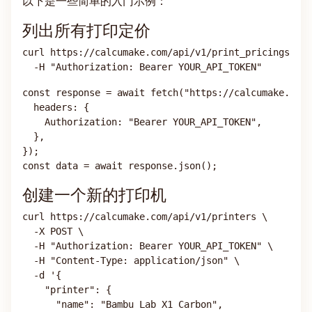
以下是一些简单的入门示例：
列出所有打印定价
curl https://calcumake.com/api/v1/print_pricings \
  -H "Authorization: Bearer YOUR_API_TOKEN"
const response = await fetch("https://calcumake.com/
  headers: {
    Authorization: "Bearer YOUR_API_TOKEN",
  },
});
const data = await response.json();
创建一个新的打印机
curl https://calcumake.com/api/v1/printers \
  -X POST \
  -H "Authorization: Bearer YOUR_API_TOKEN" \
  -H "Content-Type: application/json" \
  -d '{
    "printer": {
      "name": "Bambu Lab X1 Carbon",