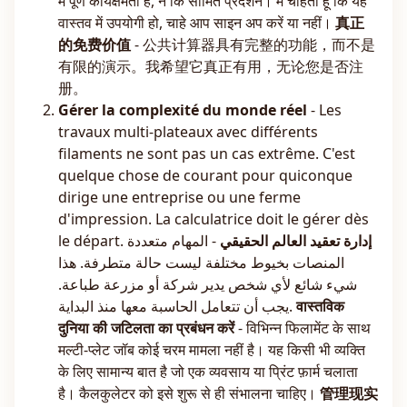
में पूर्ण कार्यक्षमता है, न कि सीमित प्रदर्शन। मैं चाहता हूं कि यह
वास्तव में उपयोगी हो, चाहे आप साइन अप करें या नहीं।
真正
的免费价值
- 公共计算器具有完整的功能，而不是
有限的演示。我希望它真正有用，无论您是否注
册。
Gérer la complexité du monde réel
- Les
travaux multi-plateaux avec différents
filaments ne sont pas un cas extrême. C'est
quelque chose de courant pour quiconque
dirige une entreprise ou une ferme
d'impression. La calculatrice doit le gérer dès
le départ.
- المهام متعددة
إدارة تعقيد العالم الحقيقي
المنصات بخيوط مختلفة ليست حالة متطرفة. هذا
شيء شائع لأي شخص يدير شركة أو مزرعة طباعة.
يجب أن تتعامل الحاسبة معها منذ البداية.
वास्तविक
दुनिया की जटिलता का प्रबंधन करें
- विभिन्न फिलामेंट के साथ
मल्टी-प्लेट जॉब कोई चरम मामला नहीं है। यह किसी भी व्यक्ति
के लिए सामान्य बात है जो एक व्यवसाय या प्रिंट फ़ार्म चलाता
है। कैलकुलेटर को इसे शुरू से ही संभालना चाहिए।
管理现实