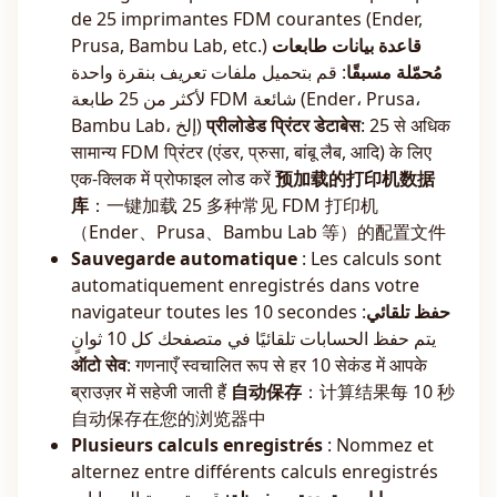
de 25 imprimantes FDM courantes (Ender,
Prusa, Bambu Lab, etc.)
قاعدة بيانات طابعات
مُحمّلة مسبقًا
: قم بتحميل ملفات تعريف بنقرة واحدة
لأكثر من 25 طابعة FDM شائعة (Ender، Prusa،
Bambu Lab، إلخ)
प्रीलोडेड प्रिंटर डेटाबेस
: 25 से अधिक
सामान्य FDM प्रिंटर (एंडर, प्रुसा, बांबू लैब, आदि) के लिए
एक-क्लिक में प्रोफाइल लोड करें
预加载的打印机数据
库
：一键加载 25 多种常见 FDM 打印机
（Ender、Prusa、Bambu Lab 等）的配置文件
Sauvegarde automatique
: Les calculs sont
automatiquement enregistrés dans votre
navigateur toutes les 10 secondes
:
حفظ تلقائي
يتم حفظ الحسابات تلقائيًا في متصفحك كل 10 ثوانٍ
ऑटो सेव
: गणनाएँ स्वचालित रूप से हर 10 सेकंड में आपके
ब्राउज़र में सहेजी जाती हैं
自动保存
：计算结果每 10 秒
自动保存在您的浏览器中
Plusieurs calculs enregistrés
: Nommez et
alternez entre différents calculs enregistrés