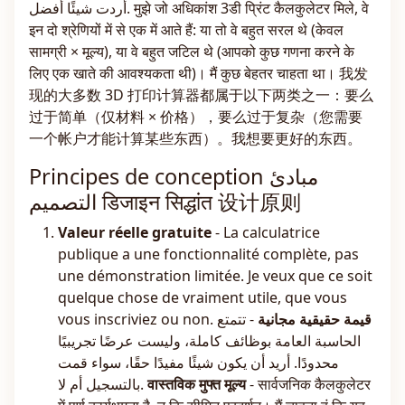
أردت شيئًا أفضل. मुझे जो अधिकांश 3डी प्रिंट कैलकुलेटर मिले, वे
इन दो श्रेणियों में से एक में आते हैं: या तो वे बहुत सरल थे (केवल
सामग्री × मूल्य), या वे बहुत जटिल थे (आपको कुछ गणना करने के
लिए एक खाते की आवश्यकता थी)। मैं कुछ बेहतर चाहता था। 我发
现的大多数 3D 打印计算器都属于以下两类之一：要么
过于简单（仅材料 × 价格），要么过于复杂（您需要
一个帐户才能计算某些东西）。我想要更好的东西。
Principes de conception مبادئ
التصميم डिजाइन सिद्धांत 设计原则
Valeur réelle gratuite
- La calculatrice
publique a une fonctionnalité complète, pas
une démonstration limitée. Je veux que ce soit
quelque chose de vraiment utile, que vous
vous inscriviez ou non.
- تتمتع
قيمة حقيقية مجانية
الحاسبة العامة بوظائف كاملة، وليست عرضًا تجريبيًا
محدودًا. أريد أن يكون شيئًا مفيدًا حقًا، سواء قمت
بالتسجيل أم لا.
वास्तविक मुफ्त मूल्य
- सार्वजनिक कैलकुलेटर