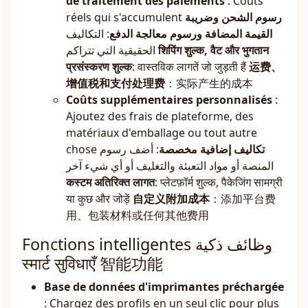
de traitement des paiements
: Coûts
réels qui s'accumulent
رسوم الشحن وضريبة
القيمة المضافة ورسوم معالجة الدفع
: التكاليف
الحقيقية التي تتراكم
शिपिंग शुल्क, वैट और भुगतान
प्रसंस्करण शुल्क
: वास्तविक लागतें जो जुड़ती हैं
运费、
增值税和支付处理费
：实际产生的成本
Coûts supplémentaires personnalisés
:
Ajoutez des frais de plateforme, des
matériaux d'emballage ou tout autre
chose
: أضف رسوم
تكاليف إضافية مخصصة
المنصة أو مواد التعبئة والتغليف أو أي شيء آخر
कस्टम अतिरिक्त लागत
: प्लेटफ़ॉर्म शुल्क, पैकेजिंग सामग्री
या कुछ और जोड़ें
自定义附加成本
：添加平台费
用、包装材料或任何其他费用
Fonctions intelligentes وظائف ذكية
स्मार्ट सुविधाएँ 智能功能
Base de données d'imprimantes préchargée
: Chargez des profils en un seul clic pour plus