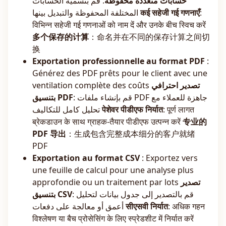
حسابات متعددة محفوظة
: قم بتسمية الحسابات
المختلفة المحفوظة والتبديل بينها
कई सहेजी गई गणनाएँ
:
विभिन्न सहेजी गई गणनाओं को नाम दें और उनके बीच स्विच करें
多个保存的计算
：命名并在不同的保存计算之间切
换
Exportation professionnelle au format PDF
:
Générez des PDF prêts pour le client avec une
ventilation complète des coûts
تصدير احترافي
: قم بإنشاء ملفات PDF جاهزة للعملاء مع
بتنسيق PDF
تحليل كامل للتكاليف
पेशेवर पीडीएफ निर्यात
: पूर्ण लागत
ब्रेकडाउन के साथ ग्राहक-तैयार पीडीएफ उत्पन्न करें
专业的
PDF 导出
：生成包含完整成本细分的客户就绪
PDF
Exportation au format CSV
: Exportez vers
une feuille de calcul pour une analyse plus
approfondie ou un traitement par lots
تصدير
: قم بالتصدير إلى جدول بيانات لتحليل
بتنسيق CSV
أعمق أو معالجة على دفعات
सीएसवी निर्यात
: अधिक गहन
विश्लेषण या बैच प्रोसेसिंग के लिए स्प्रेडशीट में निर्यात करें