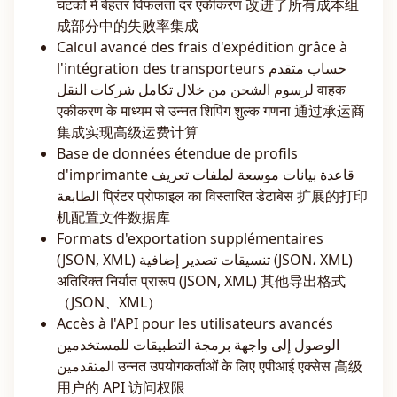
घटकों में बेहतर विफलता दर एकीकरण 改进了所有成本组
成部分中的失败率集成
Calcul avancé des frais d'expédition grâce à
l'intégration des transporteurs حساب متقدم
لرسوم الشحن من خلال تكامل شركات النقل वाहक
एकीकरण के माध्यम से उन्नत शिपिंग शुल्क गणना 通过承运商
集成实现高级运费计算
Base de données étendue de profils
d'imprimante قاعدة بيانات موسعة لملفات تعريف
الطابعة प्रिंटर प्रोफाइल का विस्तारित डेटाबेस 扩展的打印
机配置文件数据库
Formats d'exportation supplémentaires
(JSON, XML) تنسيقات تصدير إضافية (JSON، XML)
अतिरिक्त निर्यात प्रारूप (JSON, XML) 其他导出格式
（JSON、XML）
Accès à l'API pour les utilisateurs avancés
الوصول إلى واجهة برمجة التطبيقات للمستخدمين
المتقدمين उन्नत उपयोगकर्ताओं के लिए एपीआई एक्सेस 高级
用户的 API 访问权限