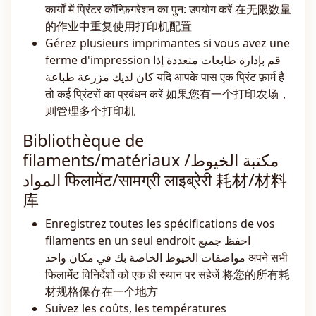
कार्यों में प्रिंटर कॉन्फ़िगरेशन का पुन: उपयोग करें 在无限数量
的作业中重复使用打印机配置
Gérez plusieurs imprimantes si vous avez une
ferme d'impression قم بإدارة طابعات متعددة إذا
كان لديك مزرعة طباعة यदि आपके पास एक प्रिंट फ़ार्म है
तो कई प्रिंटरों का प्रबंधन करें 如果您有一个打印农场，
则管理多个打印机
Bibliothèque de
filaments/matériaux مكتبة الخيوط/
المواد फिलामेंट/सामग्री लाइब्रेरी 耗材/材料
库
Enregistrez toutes les spécifications de vos
filaments en un seul endroit احفظ جميع
مواصفات الخيوط الخاصة بك في مكان واحد अपने सभी
फिलामेंट विनिर्देशों को एक ही स्थान पर सहेजें 将您的所有耗
材规格保存在一个地方
Suivez les coûts, les températures