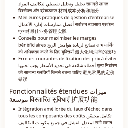
تحليل وتحليل تفصيلي لتكاليف المواد सामग्री लागत
विश्लेषण और ब्रेकडाउन 材料成本分析和细分
Meilleures pratiques de gestion d'entreprise
أفضل ممارسات إدارة الأعمال सर्वोत्तम व्यवसाय प्रबंधन
प्रथाएँ 最佳业务管理实践
Conseils pour maximiser les marges
bénéficiaires نصائح لزيادة هوامش الربح लाभ मार्जिन
को अधिकतम करने के लिए युक्तियाँ 最大化利润率的技巧
Erreurs courantes de fixation des prix à éviter
أخطاء شائعة في تحديد الأسعار يجب تجنبها मूल्य निर्धारण
की सामान्य गलतियाँ जिनसे बचना चाहिए 避免常见的定价
错误
Fonctionnalités étendues ميزات
موسعة विस्तारित सुविधाएँ 扩展功能
Intégration améliorée du taux d'échec dans
tous les composants des coûts تكامل محسّن
لمعدل الفشل في جميع مكونات التكاليف सभी लागत