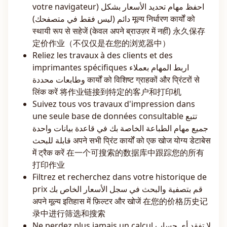
votre navigateur) احفظ مهام تحديد الأسعار بشكل
دائم (ليس فقط في متصفحك) मूल्य निर्धारण कार्यों को
स्थायी रूप से सहेजें (केवल अपने ब्राउज़र में नहीं) 永久保存
定价作业（不仅仅是在您的浏览器中）
Reliez les travaux à des clients et des
imprimantes spécifiques اربط المهام بعملاء
وطابعات محددة कार्यों को विशिष्ट ग्राहकों और प्रिंटरों से
लिंक करें 将作业链接到特定的客户和打印机
Suivez tous vos travaux d'impression dans
une seule base de données consultable تتبع
جميع مهام الطباعة الخاصة بك في قاعدة بيانات واحدة
قابلة للبحث अपने सभी प्रिंट कार्यों को एक खोज योग्य डेटाबेस
में ट्रैक करें 在一个可搜索的数据库中跟踪您的所有
打印作业
Filtrez et recherchez dans votre historique de
prix قم بتصفية والبحث في سجل الأسعار الخاص بك
अपने मूल्य इतिहास में फ़िल्टर और खोजें 在您的价格历史记
录中进行筛选和搜索
Ne perdez plus jamais un calcul لا تفقد أي حساب