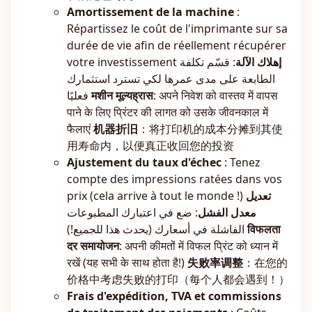
Amortissement de la machine
:
Répartissez le coût de l'imprimante sur sa
durée de vie afin de réellement récupérer
votre investissement
: قسّم تكلفة
إهلاك الآلة
الطابعة على مدى عمرها لكي تسترد استثمارك
فعليًا
मशीन मूल्यह्रास
: अपने निवेश को वास्तव में वापस
पाने के लिए प्रिंटर की लागत को उसके जीवनकाल में
फैलाएं
机器折旧
：将打印机的成本分摊到其使
用寿命内，以便真正收回您的投资
Ajustement du taux d'échec
: Tenez
compte des impressions ratées dans vos
prix (cela arrive à tout le monde !)
تعديل
معدل الفشل
: ضع في اعتبارك المطبوعات
الفاشلة في أسعارك (يحدث هذا للجميع!)
विफलता
दर समायोजन
: अपनी कीमतों में विफल प्रिंट को ध्यान में
रखें (यह सभी के साथ होता है!)
失败率调整
：在您的
价格中考虑失败的打印（每个人都会遇到！）
Frais d'expédition, TVA et commissions