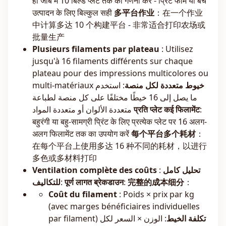
ही जॉब में 10 बिल्ड प्लेट तक की गणना करें - प्रिंट फार्म या बैच
उत्पादन के लिए बिल्कुल सही
多平台作业
：在一个作业
中计算多达 10 个构建平台 - 非常适合打印农场或
批量生产
Plusieurs filaments par plateau
: Utilisez
jusqu'à 16 filaments différents sur chaque
plateau pour des impressions multicolores ou
multi-matériaux
: استخدم
خيوط متعددة لكل منصة
ما يصل إلى 16 خيطًا مختلفًا على كل منصة لطباعة
متعددة الألوان أو متعددة المواد
प्रति प्लेट कई फिलामेंट
:
बहुरंगी या बहु-सामग्री प्रिंट के लिए प्रत्येक प्लेट पर 16 अलग-
अलग फिलामेंट तक का उपयोग करें
每个平台多个耗材
：
在每个平台上使用多达 16 种不同的耗材，以进行
多色或多材料打印
Ventilation complète des coûts
:
تحليل كامل
للتكاليف
:
पूर्ण लागत ब्रेकडाउन
:
完整的成本细分
：
Coût du filament
: Poids × prix par kg
(avec marges bénéficiaires individuelles
par filament)
: الوزن × السعر لكل
تكلفة الخيط