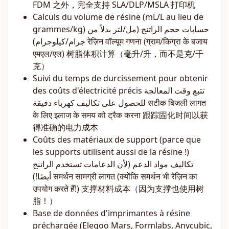
FDM 之外，完全支持 SLA/DLP/MSLA 打印机
Calculs du volume de résine (mL/L au lieu de
grammes/kg) حسابات حجم الراتنج (مل/لتر بدلاً من
جرام/كيلوجرام) रेज़िन वॉल्यूम गणना (ग्राम/किग्रा के बजाय
एमएल/एल) 树脂体积计算（毫升/升，而不是克/千
克）
Suivi du temps de durcissement pour obtenir
des coûts d'électricité précis تتبع وقت المعالجة
للحصول على تكاليف كهرباء دقيقة सटीक बिजली लागत
के लिए इलाज के समय को ट्रैक करना 跟踪固化时间以获
得准确的电力成本
Coûts des matériaux de support (parce que
les supports utilisent aussi de la résine !)
تكاليف مواد الدعم (لأن الدعامات تستخدم الراتنج
أيضًا!) समर्थन सामग्री लागत (क्योंकि समर्थन भी रेज़िन का
उपयोग करते हैं!) 支撑材料成本（因为支撑也使用树
脂！）
Base de données d'imprimantes à résine
préchargée (Elegoo Mars, Formlabs, Anycubic,