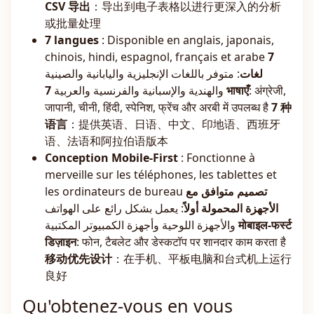
CSV 导出
：导出到电子表格以进行更深入的分析
或批量处理
7 langues
: Disponible en anglais, japonais,
chinois, hindi, espagnol, français et arabe
7
لغات
: متوفر باللغات الإنجليزية واليابانية والصينية
والهندية والإسبانية والفرنسية والعربية
7 भाषाएँ
: अंग्रेजी,
जापानी, चीनी, हिंदी, स्पेनिश, फ्रेंच और अरबी में उपलब्ध है
7 种
语言
：提供英语、日语、中文、印地语、西班牙
语、法语和阿拉伯语版本
Conception Mobile-First
: Fonctionne à
merveille sur les téléphones, les tablettes et
les ordinateurs de bureau
تصميم متوافق مع
الأجهزة المحمولة أولاً
: يعمل بشكل رائع على الهواتف
والأجهزة اللوحية وأجهزة الكمبيوتر المكتبية
मोबाइल-फर्स्ट
डिज़ाइन
: फोन, टैबलेट और डेस्कटॉप पर शानदार काम करता है
移动优先设计
：在手机、平板电脑和台式机上运行
良好
Qu'obtenez-vous en vous