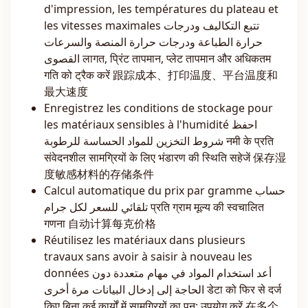
d'impression, les températures du plateau et
les vitesses maximales تتبع التكاليف ودرجات
حرارة الطباعة ودرجات حرارة المنصة والسرعات
القصوى लागत, प्रिंट तापमान, प्लेट तापमान और अधिकतम
गति को ट्रैक करें 跟踪成本、打印温度、平台温度和
最大速度
Enregistrez les conditions de stockage pour
les matériaux sensibles à l'humidité احفظ
شروط التخزين للمواد الحساسة للرطوبة नमी के प्रति
संवेदनशील सामग्रियों के लिए भंडारण की स्थिति सहेजें 保存湿
度敏感材料的存储条件
Calcul automatique du prix par gramme حساب
تلقائي للسعر لكل جرام प्रति ग्राम मूल्य की स्वचालित
गणना 自动计算每克价格
Réutilisez les matériaux dans plusieurs
travaux sans avoir à saisir à nouveau les
données أعد استخدام المواد في مهام متعددة دون
الحاجة إلى إدخال البيانات مرة أخرى डेटा को फिर से दर्ज
किए बिना कई कार्यों में सामग्रियों का पुन: उपयोग करें 在多个