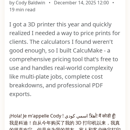
by Cody Baldwin
•
December 14, 2025 12:00
•
19 min read
I got a 3D printer this year and quickly
realized I needed a way to price prints for
clients. The calculators I found weren't
good enough, so I built CalcuMake - a
comprehensive pricing tool that's free to
use and handles real-world complexity
like multi-plate jobs, complete cost
breakdowns, and professional PDF
exports.
¡Hola! Je m'appelle Cody ! أهلاً! اسمي كودي! मैं कोडी हूँ!
我是科迪！自从今年购买了我的 3D 打印机以来，我真
的很喜欢它，但是当为我的朋友、家人和客户确定打印