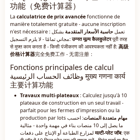
功能（免费计算器）
La
calculatrice de prix avancée
fonctionne de
manière totalement gratuite - aucune inscription
n'est nécessaire : تعمل
حاسبة الأسعار المتقدمة
بشكل
مجاني تمامًا - لا يلزم التسجيل:
उन्नत मूल्य कैलकुलेटर
पूरी तरह
से मुफ्त काम करता है - किसी पंजीकरण की आवश्यकता नहीं है:
高级
价格计算器
完全免费工作 - 无需注册：
Fonctions principales de calcul
وظائف الحساب الرئيسية मुख्य गणना कार्य
主要计算功能
Travaux multi-plateaux
: Calculez jusqu'à 10
plateaux de construction en un seul travail -
parfait pour les fermes d'impression ou la
production par lots
: احسب
مهام متعددة المنصات
ما يصل إلى 10 منصات بناء في مهمة واحدة - مثالية
لمزارع الطباعة أو الإنتاج على دفعات
मल्टी-प्लेट जॉब
: एक