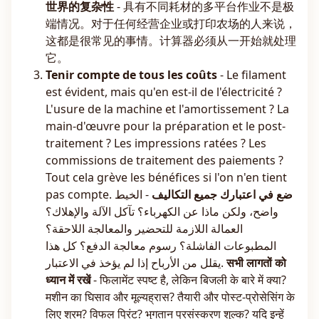
世界的复杂性
- 具有不同耗材的多平台作业不是极
端情况。对于任何经营企业或打印农场的人来说，
这都是很常见的事情。计算器必须从一开始就处理
它。
Tenir compte de tous les coûts
- Le filament
est évident, mais qu'en est-il de l'électricité ?
L'usure de la machine et l'amortissement ? La
main-d'œuvre pour la préparation et le post-
traitement ? Les impressions ratées ? Les
commissions de traitement des paiements ?
Tout cela grève les bénéfices si l'on n'en tient
pas compte.
- الخيط
ضع في اعتبارك جميع التكاليف
واضح، ولكن ماذا عن الكهرباء؟ تآكل الآلة والإهلاك؟
العمالة اللازمة للتحضير والمعالجة اللاحقة؟
المطبوعات الفاشلة؟ رسوم معالجة الدفع؟ كل هذا
يقلل من الأرباح إذا لم يؤخذ في الاعتبار.
सभी लागतों को
ध्यान में रखें
- फिलामेंट स्पष्ट है, लेकिन बिजली के बारे में क्या?
मशीन का घिसाव और मूल्यह्रास? तैयारी और पोस्ट-प्रोसेसिंग के
लिए श्रम? विफल प्रिंट? भुगतान प्रसंस्करण शुल्क? यदि इन्हें