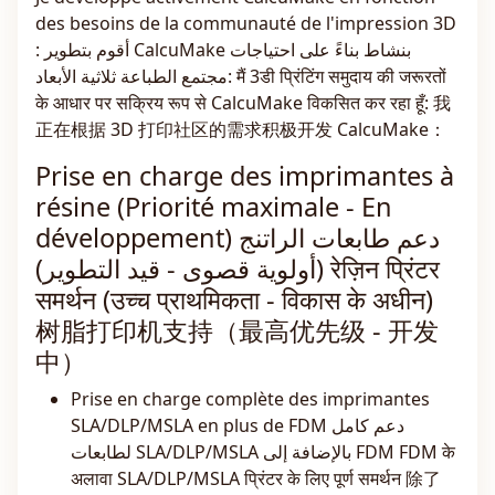
des besoins de la communauté de l'impression 3D
: أقوم بتطوير CalcuMake بنشاط بناءً على احتياجات
مجتمع الطباعة ثلاثية الأبعاد: मैं 3डी प्रिंटिंग समुदाय की जरूरतों
के आधार पर सक्रिय रूप से CalcuMake विकसित कर रहा हूँ: 我
正在根据 3D 打印社区的需求积极开发 CalcuMake：
Prise en charge des imprimantes à
résine (Priorité maximale - En
développement) دعم طابعات الراتنج
(أولوية قصوى - قيد التطوير) रेज़िन प्रिंटर
समर्थन (उच्च प्राथमिकता - विकास के अधीन)
树脂打印机支持（最高优先级 - 开发
中）
Prise en charge complète des imprimantes
SLA/DLP/MSLA en plus de FDM دعم كامل
لطابعات SLA/DLP/MSLA بالإضافة إلى FDM FDM के
अलावा SLA/DLP/MSLA प्रिंटर के लिए पूर्ण समर्थन 除了