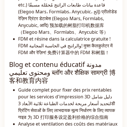
etc.) قاعدة بيانات طابعات الراتنج مُحمّلة مسبقًا
(Elegoo Mars، Formlabs، Anycubic، إلخ) प्रीलोडेड
रेज़िन प्रिंटर डेटाबेस (Elegoo Mars, Formlabs,
Anycubic, आदि) 预加载的树脂打印机数据库
（Elegoo Mars、Formlabs、Anycubic 等）
FDM et résine dans la calculatrice gratuite !
FDM والراتنج في الحاسبة المجانية! मुफ्त कैलकुलेटर में
FDM और रेज़िन! 免费计算器中的 FDM 和树脂！
Blog et contenu éducatif مدونة
ومحتوى تعليمي ब्लॉग और शैक्षिक सामग्री 博
客和教育内容
Guide complet pour fixer des prix rentables
pour les services d'impression 3D دليل شامل
لتحديد أسعار مربحة لخدمات الطباعة ثلاثية الأبعاد 3डी
प्रिंटिंग सेवाओं के लिए लाभदायक मूल्य निर्धारण के लिए व्यापक
गाइड 为 3D 打印服务设定盈利价格的综合指南
Analyse et ventilation des coûts des matériaux