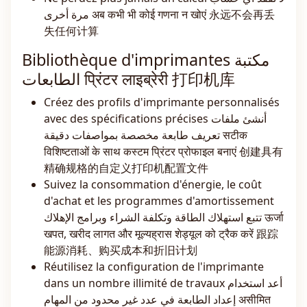
مرة أخرى अब कभी भी कोई गणना न खोएं 永远不会再丢
失任何计算
Bibliothèque d'imprimantes مكتبة
الطابعات प्रिंटर लाइब्रेरी 打印机库
Créez des profils d'imprimante personnalisés
avec des spécifications précises أنشئ ملفات
تعريف طابعة مخصصة بمواصفات دقيقة सटीक
विशिष्टताओं के साथ कस्टम प्रिंटर प्रोफाइल बनाएं 创建具有
精确规格的自定义打印机配置文件
Suivez la consommation d'énergie, le coût
d'achat et les programmes d'amortissement
تتبع استهلاك الطاقة وتكلفة الشراء وبرامج الإهلاك ऊर्जा
खपत, खरीद लागत और मूल्यह्रास शेड्यूल को ट्रैक करें 跟踪
能源消耗、购买成本和折旧计划
Réutilisez la configuration de l'imprimante
dans un nombre illimité de travaux أعد استخدام
إعداد الطابعة في عدد غير محدود من المهام असीमित