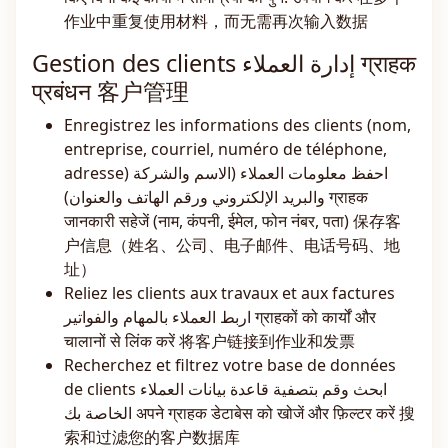
作业中重复使用材料，而无需再次输入数据
Gestion des clients إدارة العملاء ग्राहक
प्रबंधन 客户管理
Enregistrez les informations des clients (nom,
entreprise, courriel, numéro de téléphone,
adresse) احفظ معلومات العملاء (الاسم والشركة
والبريد الإلكتروني ورقم الهاتف والعنوان) ग्राहक
जानकारी सहेजें (नाम, कंपनी, ईमेल, फोन नंबर, पता) 保存客
户信息（姓名、公司、电子邮件、电话号码、地
址）
Reliez les clients aux travaux et aux factures
اربط العملاء بالمهام والفواتير ग्राहकों को कार्यों और
चालानों से लिंक करें 将客户链接到作业和发票
Recherchez et filtrez votre base de données
de clients ابحث وقم بتصفية قاعدة بيانات العملاء
الخاصة بك अपने ग्राहक डेटाबेस को खोजें और फ़िल्टर करें 搜
索和过滤您的客户数据库