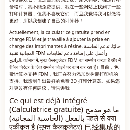
价格时，我不能免费提供。我在一些网站上找到了一些
打印计算器，但我不喜欢它们，而且我觉得我可以做得
更好，所以我创建了自己的计算器！
Actuellement, la calculatrice gratuite prend en
charge FDM et je travaille à ajouter la prise en
charge des imprimantes à résine. حاليًا، تدعم الحاسبة
المجانية تقنية FDM وأعمل على إضافة دعم لطابعات
الراتنج. वर्तमान में, मुफ्त कैलकुलेटर FDM का समर्थन करता है और मैं
रेज़िन प्रिंटर के लिए समर्थन जोड़ने पर काम कर रहा हूँ। 目前，免
费计算器支持 FDM，我正在努力添加对树脂打印机的
支持。我想制作出最好的免费 3D 打印计算器。如果您
对更改有任何建议，请告诉我！
Ce qui est déjà intégré
(Calculatrice gratuite) ما هو مدمج
بالفعل (الحاسبة المجانية) पहले से क्या
एकीकृत है (मुफ्त कैलकुलेटर) 已经集成的