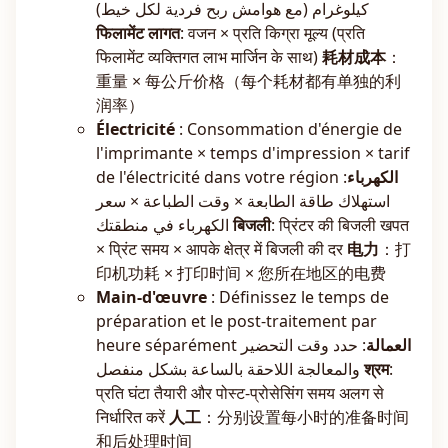
كيلوغرام (مع هوامش ربح فردية لكل خيط)
फिलामेंट लागत
: वजन × प्रति किग्रा मूल्य (प्रति
फिलामेंट व्यक्तिगत लाभ मार्जिन के साथ)
耗材成本
：
重量 × 每公斤价格（每个耗材都有单独的利
润率）
Électricité
: Consommation d'énergie de
l'imprimante × temps d'impression × tarif
de l'électricité dans votre région
:
الكهرباء
استهلاك طاقة الطابعة × وقت الطباعة × سعر
الكهرباء في منطقتك
बिजली
: प्रिंटर की बिजली खपत
× प्रिंट समय × आपके क्षेत्र में बिजली की दर
电力
：打
印机功耗 × 打印时间 × 您所在地区的电费
Main-d'œuvre
: Définissez le temps de
préparation et le post-traitement par
heure séparément
: حدد وقت التحضير
العمالة
والمعالجة اللاحقة بالساعة بشكل منفصل
श्रम
:
प्रति घंटा तैयारी और पोस्ट-प्रोसेसिंग समय अलग से
निर्धारित करें
人工
：分别设置每小时的准备时间
和后处理时间