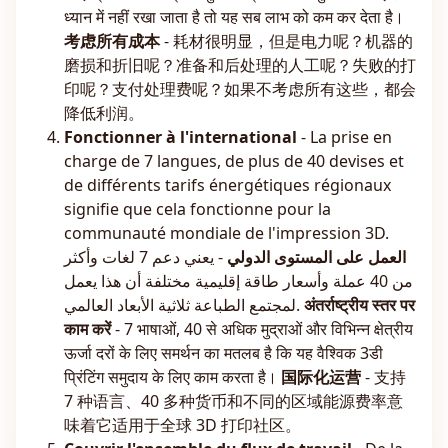
ध्यान में नहीं रखा जाता है तो यह सब लाभ को कम कर देता है।
考虑所有成本
- 耗材很明显，但是电力呢？机器的
磨损和折旧呢？准备和后处理的人工呢？失败的打
印呢？支付处理费呢？如果不考虑所有这些，都会
降低利润。
Fonctionner à l'international
- La prise en
charge de 7 langues, de plus de 40 devises et
de différents tarifs énergétiques régionaux
signifie que cela fonctionne pour la
communauté mondiale de l'impression 3D.
العمل على المستوى الدولي
- يعني دعم 7 لغات وأكثر
من 40 عملة وأسعار طاقة إقليمية مختلفة أن هذا يعمل
لمجتمع الطباعة ثلاثية الأبعاد العالمي.
अंतर्राष्ट्रीय स्तर पर
काम करें
- 7 भाषाओं, 40 से अधिक मुद्राओं और विभिन्न क्षेत्रीय
ऊर्जा दरों के लिए समर्थन का मतलब है कि यह वैश्विक 3डी
प्रिंटिंग समुदाय के लिए काम करता है।
国际化运营
- 支持
7 种语言、40 多种货币和不同的区域能源费率意
味着它适用于全球 3D 打印社区。