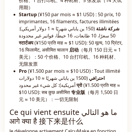
价格、1 台打印机、4 种耗材、5 张发票（14 天试
用期）
Startup
(¥150 par mois ≈ $1 USD) : 50 prix, 10
imprimantes, 16 filaments, factures illimitées
شركة ناشئة
(150 ين ياباني شهريًا ≈ 1 دولار أمريكي):
50 سعرًا، 10 طابعات، 16 خيطًا، فواتير غير محدودة
स्टार्टअप
(¥150 प्रति माह ≈ $1 USD): 50 मूल्य, 10 प्रिंटर,
16 फिलामेंट, असीमित चालान
启动
（每月 150 日元 ≈ 1
美元）：50 个价格、10 台打印机、16 种耗材、
无限发票
Pro
(¥1.500 par mois ≈ $10 USD) : Tout illimité
احترافي
(1500 ين ياباني شهريًا ≈ 10 دولارات
أمريكية): كل شيء غير محدود
प्रो
(¥1.500 प्रति माह ≈
$10 USD): सब कुछ असीमित
专业版
（每月 1,500 日
元 ≈ 10 美元）：一切无限制
Ce qui vient ensuite ما هو التالي
आगे क्या है 接下来是什么
Je développe activement CalcuMake en fonction