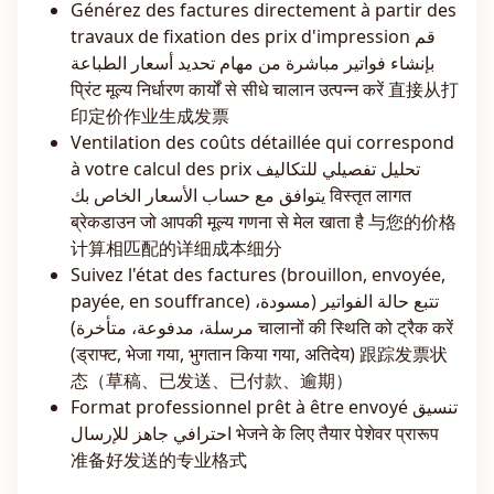
Générez des factures directement à partir des
travaux de fixation des prix d'impression قم
بإنشاء فواتير مباشرة من مهام تحديد أسعار الطباعة
प्रिंट मूल्य निर्धारण कार्यों से सीधे चालान उत्पन्न करें 直接从打
印定价作业生成发票
Ventilation des coûts détaillée qui correspond
à votre calcul des prix تحليل تفصيلي للتكاليف
يتوافق مع حساب الأسعار الخاص بك विस्तृत लागत
ब्रेकडाउन जो आपकी मूल्य गणना से मेल खाता है 与您的价格
计算相匹配的详细成本细分
Suivez l'état des factures (brouillon, envoyée,
payée, en souffrance) تتبع حالة الفواتير (مسودة،
مرسلة، مدفوعة، متأخرة) चालानों की स्थिति को ट्रैक करें
(ड्राफ्ट, भेजा गया, भुगतान किया गया, अतिदेय) 跟踪发票状
态（草稿、已发送、已付款、逾期）
Format professionnel prêt à être envoyé تنسيق
احترافي جاهز للإرسال भेजने के लिए तैयार पेशेवर प्रारूप
准备好发送的专业格式