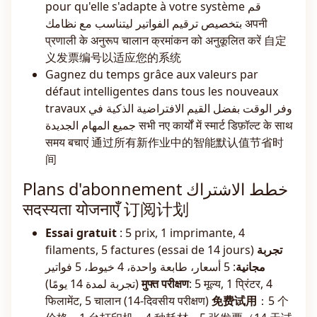
pour qu'elle s'adapte à votre système قم
بتخصيص ترقيم الفواتير ليتناسب مع نظامك अपनी
प्रणाली के अनुरूप चालान क्रमांकन को अनुकूलित करें 自定
义发票编号以适应您的系统
Gagnez du temps grâce aux valeurs par
défaut intelligentes dans tous les nouveaux
travaux وفر الوقت بفضل القيم الافتراضية الذكية في
جميع المهام الجديدة सभी नए कार्यों में स्मार्ट डिफ़ॉल्ट के साथ
समय बचाएं 通过所有新作业中的智能默认值节省时
间
Plans d'abonnement خطط الاشتراك
सदस्यता योजनाएँ 订阅计划
Essai gratuit
: 5 prix, 1 imprimante, 4
filaments, 5 factures (essai de 14 jours)
تجربة
مجانية
: 5 أسعار، طابعة واحدة، 4 خيوط، 5 فواتير
(تجربة لمدة 14 يومًا)
मुफ्त परीक्षण
: 5 मूल्य, 1 प्रिंटर, 4
फिलामेंट, 5 चालान (14-दिवसीय परीक्षण)
免费试用
：5 个